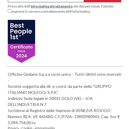
Preso atto dell'
informativa al trattamento
dei dati personali, l'utente:
esprime il consenso al trattamento dell'informativa.
Officine Giuliano S.p.a a socio unico - Tutti i diritti sono riservati
-
Società soggetta alla dir. e coord. da parte della "GRUPPO
ITALIANO NOLEGGI S.P.A."
Indirizzo Sede legale in 30031 DOLO (VE) – VIA
DELL’INDUSTRIA N 7
Iscrizione al Registro delle Imprese di VENEZIA ROVIGO
Numero REA: VE 465680, C.F./P.IVA: 13803980963, Cap. Soc €
1.094.756,00 i.v.
Privacy -
Cookie -
emmemedia