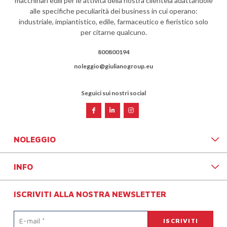
macchinari edili per le attività della nostra clientela adattandole
alle specifiche peculiarità dei business in cui operano:
industriale, impiantistico, edile, farmaceutico e fieristico solo
per citarne qualcuno.
800800194
noleggio@giulianogroup.eu
Seguici sui nostri social
NOLEGGIO
INFO
ISCRIVITI ALLA NOSTRA NEWSLETTER