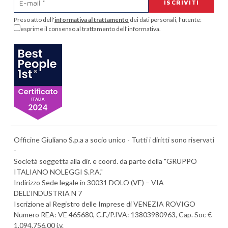
Preso atto dell'
informativa al trattamento
dei dati personali, l'utente:
esprime il consenso al trattamento dell'informativa.
Officine Giuliano S.p.a a socio unico - Tutti i diritti sono riservati
-
Società soggetta alla dir. e coord. da parte della "GRUPPO
ITALIANO NOLEGGI S.P.A."
Indirizzo Sede legale in 30031 DOLO (VE) – VIA
DELL’INDUSTRIA N 7
Iscrizione al Registro delle Imprese di VENEZIA ROVIGO
Numero REA: VE 465680, C.F./P.IVA: 13803980963, Cap. Soc €
1.094.756,00 i.v.