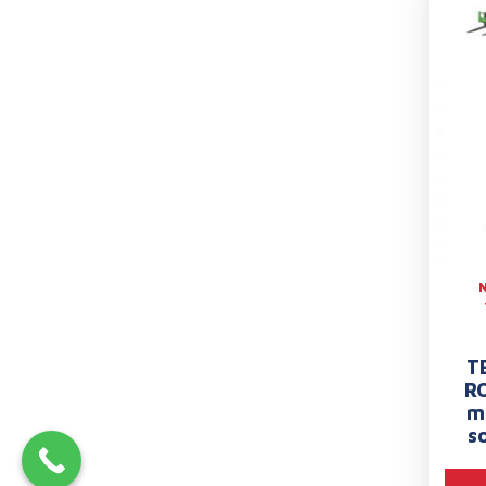
T
RO
ma
s