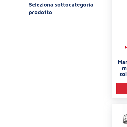
Seleziona sottocategoria
prodotto
Man
ma
so