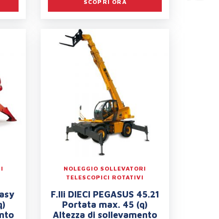
SCOPRI ORA
I
NOLEGGIO SOLLEVATORI
I
TELESCOPICI ROTATIVI
asy
F.lli DIECI PEGASUS 45.21
q)
Portata max. 45 (q)
ento
Altezza di sollevamento