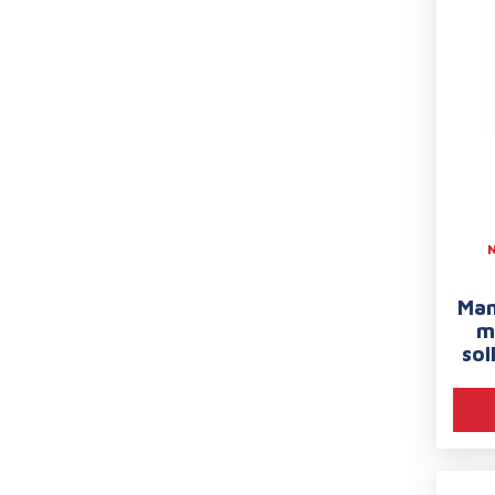
Man
m
sol