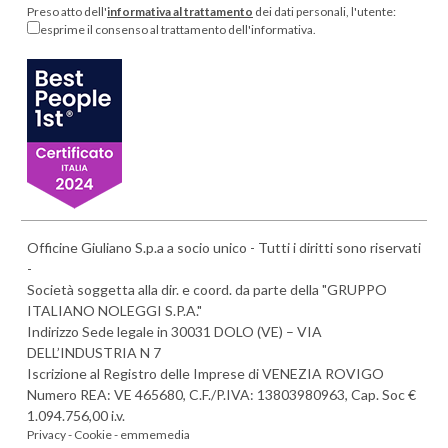
Preso atto dell'
informativa al trattamento
dei dati personali, l'utente:
esprime il consenso al trattamento dell'informativa.
Officine Giuliano S.p.a a socio unico - Tutti i diritti sono riservati
-
Società soggetta alla dir. e coord. da parte della "GRUPPO
ITALIANO NOLEGGI S.P.A."
Indirizzo Sede legale in 30031 DOLO (VE) – VIA
DELL’INDUSTRIA N 7
Iscrizione al Registro delle Imprese di VENEZIA ROVIGO
Numero REA: VE 465680, C.F./P.IVA: 13803980963, Cap. Soc €
1.094.756,00 i.v.
Privacy -
Cookie -
emmemedia