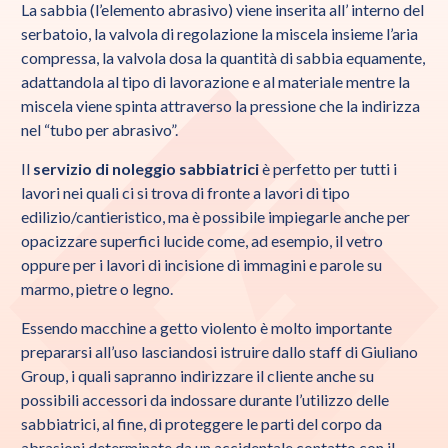
La sabbia (l’elemento abrasivo) viene inserita all’ interno del
serbatoio, la valvola di regolazione la miscela insieme l’aria
compressa, la valvola dosa la quantità di sabbia equamente,
adattandola al tipo di lavorazione e al materiale mentre la
miscela viene spinta attraverso la pressione che la indirizza
nel “tubo per abrasivo”.
Il
servizio di noleggio sabbiatrici
è perfetto per tutti i
lavori nei quali ci si trova di fronte a lavori di tipo
edilizio/cantieristico, ma è possibile impiegarle anche per
opacizzare superfici lucide come, ad esempio, il vetro
oppure per i lavori di incisione di immagini e parole su
marmo, pietre o legno.
Essendo macchine a getto violento è molto importante
prepararsi all’uso lasciandosi istruire dallo staff di Giuliano
Group, i quali sapranno indirizzare il cliente anche su
possibili accessori da indossare durante l’utilizzo delle
sabbiatrici, al fine, di proteggere le parti del corpo da
abrasioni determinate da un accidentale contatto con il