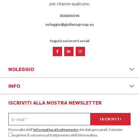
per citarne qualcuno.
800800194
noleggio@giulianogroup.eu
Seguici sui nostri social
NOLEGGIO
INFO
ISCRIVITI ALLA NOSTRA NEWSLETTER
Preso atto dell'
informativa al trattamento
dei dati personali, l'utente:
esprime il consenso al trattamento dell'informativa.