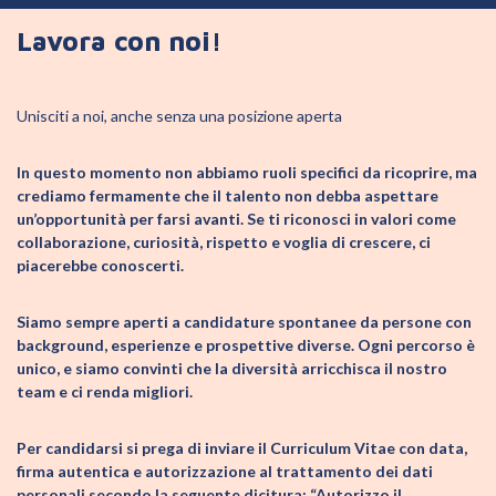
Lavora con noi!
Unisciti a noi, anche senza una posizione aperta
In questo momento non abbiamo ruoli specifici da ricoprire, ma
crediamo fermamente che il talento non debba aspettare
un’opportunità per farsi avanti. Se ti riconosci in valori come
collaborazione, curiosità, rispetto e voglia di crescere, ci
piacerebbe conoscerti.
Siamo sempre aperti a candidature spontanee da persone con
background, esperienze e prospettive diverse. Ogni percorso è
unico, e siamo convinti che la diversità arricchisca il nostro
team e ci renda migliori.
Per candidarsi si prega di inviare il Curriculum Vitae con data,
firma autentica e autorizzazione al trattamento dei dati
personali secondo la seguente dicitura: “Autorizzo il