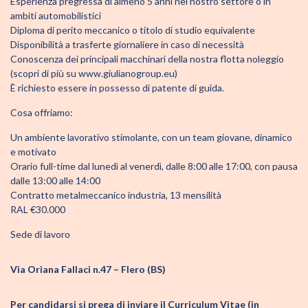
Esperienza pregressa di almeno 5 anni nel nostro settore o in
ambiti automobilistici
Diploma di perito meccanico o titolo di studio equivalente
Disponibilità a trasferte giornaliere in caso di necessità
Conoscenza dei principali macchinari della nostra flotta noleggio
(scopri di più su www.giulianogroup.eu)
È richiesto essere in possesso di patente di guida.
Cosa offriamo:
Un ambiente lavorativo stimolante, con un team giovane, dinamico
e motivato
Orario full-time dal lunedì al venerdì, dalle 8:00 alle 17:00, con pausa
dalle 13:00 alle 14:00
Contratto metalmeccanico industria, 13 mensilità
RAL €30.000
Sede di lavoro
Via Oriana Fallaci n.47 – Flero (BS)
Per candidarsi si prega di inviare il Curriculum Vitae (in