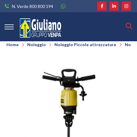
N. Verde 800 800 194
Home
Noleggio
Noleggio Piccole attrezzature
Noleg