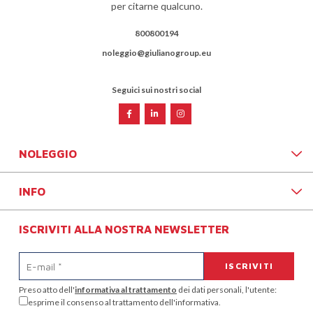
per citarne qualcuno.
800800194
noleggio@giulianogroup.eu
Seguici sui nostri social
NOLEGGIO
INFO
ISCRIVITI ALLA NOSTRA NEWSLETTER
Preso atto dell'
informativa al trattamento
dei dati personali, l'utente:
esprime il consenso al trattamento dell'informativa.