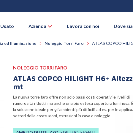
 Usato
Azienda
Lavora con noi
Dove si
a ed Illuminazione
Noleggio Torri Faro
ATLAS COPCO HILIGH
NOLEGGIO TORRI FARO
ATLAS COPCO HILIGHT H6+ Altezz
mt
La nuova torre faro offre non solo bassi costi operativi e livelli di
rumorosità ridotti, ma anche una più estesa copertura luminosa. 
la soluzione ideale per gli ambienti più difficili, ad es. per le applica
settori delle costruzioni, estrazioni in cava o noleggio.
AMBITO DI UTILIZZO:
EDILIZIO, EVENTI