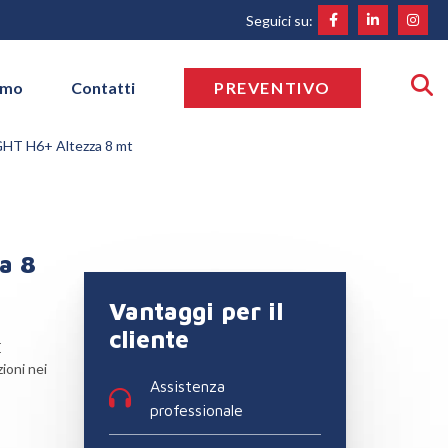
Seguici su:
amo
Contatti
PREVENTIVO
T H6+ Altezza 8 mt
a 8
Vantaggi per il
cliente
È
zioni nei
Assistenza
professionale