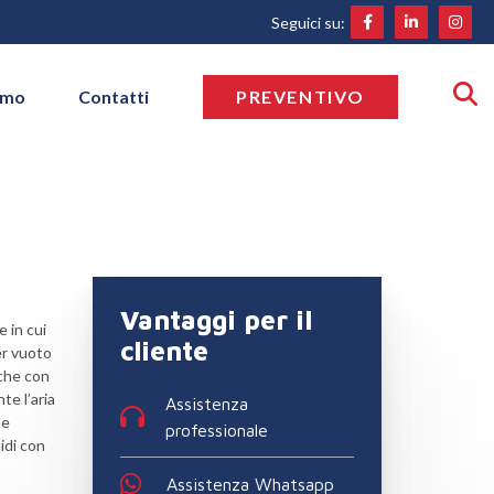
Seguici su:
amo
Contatti
PREVENTIVO
Vantaggi per il
 in cui
cliente
er vuoto
che con
te l’aria
Assistenza
te
professionale
idi con
Assistenza Whatsapp