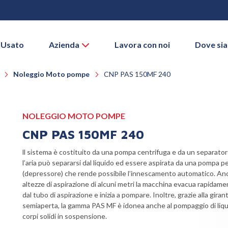
 Usato
Azienda
Lavora con noi
Dove si
Noleggio Moto pompe
CNP PAS 150MF 240
NOLEGGIO MOTO POMPE
CNP PAS 150MF 240
ll sistema è costituito da una pompa centrifuga e da un separatore
l’aria può separarsi dal liquido ed essere aspirata da una pompa p
(depressore) che rende possibile l’innescamento automatico. An
altezze di aspirazione di alcuni metri la macchina evacua rapidamen
dal tubo di aspirazione e inizia a pompare. Inoltre, grazie alla giran
semiaperta, la gamma PAS MF è idonea anche al pompaggio di liqu
corpi solidi in sospensione.