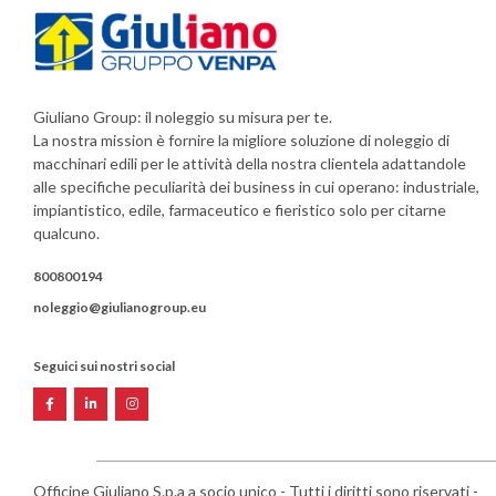
Giuliano Group: il noleggio su misura per te.
La nostra mission è fornire la migliore soluzione di noleggio di
macchinari edili per le attività della nostra clientela adattandole
alle specifiche peculiarità dei business in cui operano: industriale,
impiantistico, edile, farmaceutico e fieristico solo per citarne
qualcuno.
800800194
noleggio@giulianogroup.eu
Seguici sui nostri social
Officine Giuliano S.p.a a socio unico - Tutti i diritti sono riservati -