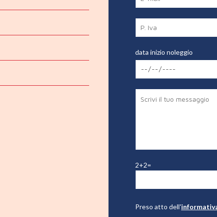
data inizio noleggio
2+2=
Preso atto dell'
informativ