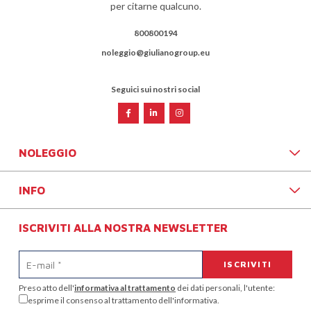
per citarne qualcuno.
800800194
noleggio@giulianogroup.eu
Seguici sui nostri social
NOLEGGIO
INFO
ISCRIVITI ALLA NOSTRA NEWSLETTER
Preso atto dell'
informativa al trattamento
dei dati personali, l'utente:
esprime il consenso al trattamento dell'informativa.