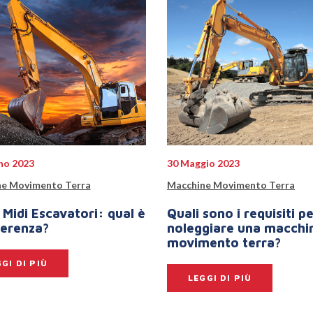
no 2023
30 Maggio 2023
e Movimento Terra
Macchine Movimento Terra
 Midi Escavatori: qual è
Quali sono i requisiti p
ferenza?
noleggiare una macchi
movimento terra?
GI DI PIÙ
LEGGI DI PIÙ