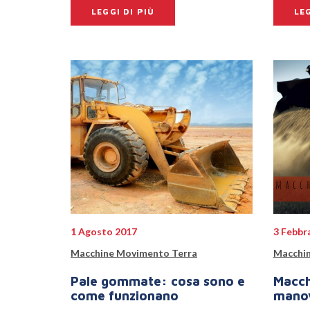
LEGGI DI PIÙ
LEG
1 Agosto 2017
3 Febbr
Macchine Movimento Terra
Macchin
Pale gommate: cosa sono e
Macch
come funzionano
manov