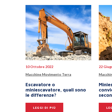
10 Ottobre 2022
22 Giug
Macchine Movimento Terra
Macchin
Escavatore o
Minie
miniescavatore, quali sono
convie
le differenze?
seco
LEGGI DI PIÙ
LEG