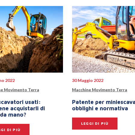
no 2022
30 Maggio 2022
e Movimento Terra
Macchine Movimento Terra
scavatori usati:
Patente per miniescava
ne acquistarli di
obblighi e normativa
nda mano?
LEGGI DI PIÙ
GI DI PIÙ