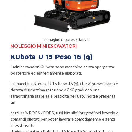
Immagine rappresentativa
NOLEGGIO MINI ESCAVATORI
Kubota U 15 Peso 16 (q)
I
miniescavatori
Kubota
sono macchine senza sporgenza
posteriore ed estremamente elaborati.
La macchina
Kubota
U 15 Peso 16 (q)
, che vi presentiamo è
dotata di un’ottima rotazione a 360 gradi con una
straordinaria stabilità e praticità nell’uso, inoltre presenta
un
tettuccio ROPS / FOPS, tubi idraulici integrati nel braccio e
comandi pilotati per poter lavorare comodamente e senza
impedimenti.
Il
miniescavatore
Kubota
U 15 Peso 16 (q), inoltre,
ha un