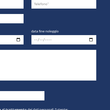
data fine noleggio
a al trattamento
dei dati personali, l'utente: