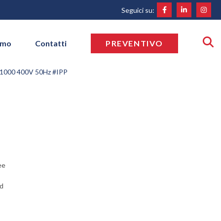
Seguici su:
amo
Contatti
PREVENTIVO
000 400V 50Hz #IPP
ee
ad