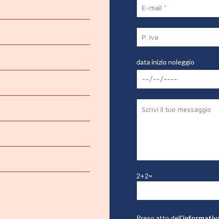
data inizio noleggio
2+2=
Preso atto dell'
informativ