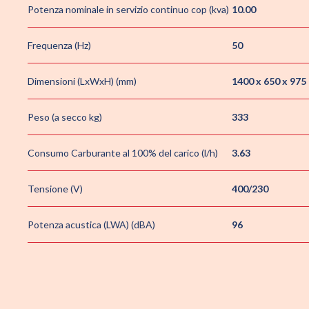
Potenza nominale in servizio continuo cop (kva)
10.00
Frequenza (Hz)
50
Dimensioni (LxWxH) (mm)
1400 x 650 x 975
Peso (a secco kg)
333
Consumo Carburante al 100% del carico (l/h)
3.63
Tensione (V)
400/230
Potenza acustica (LWA) (dBA)
96