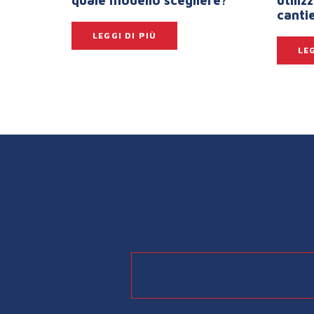
quale modello scegliere?
utiliz
canti
LEGGI DI PIÙ
LEG