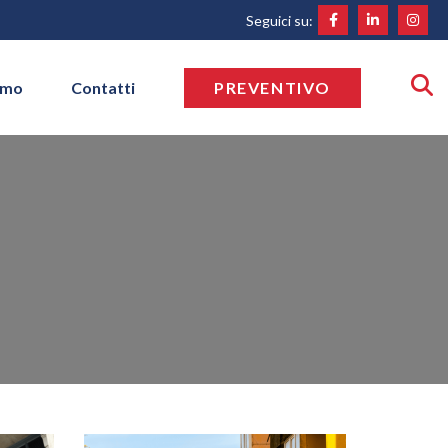
Seguici su:
amo
Contatti
PREVENTIVO