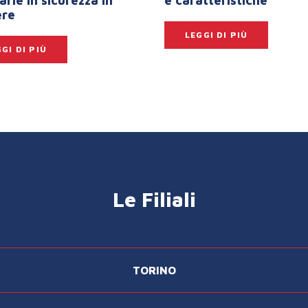
zarle in sicurezza in
e caratteristiche
ere
LEGGI DI PIÙ
GI DI PIÙ
Le Filiali
TORINO