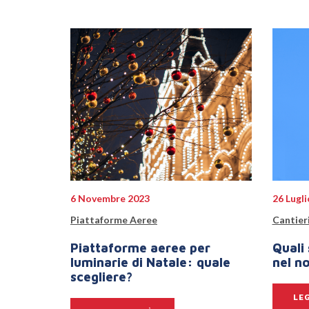
6 Novembre 2023
26 Lugl
Piattaforme Aeree
Cantieri
Piattaforme aeree per
Quali 
luminarie di Natale: quale
nel no
scegliere?
LEG