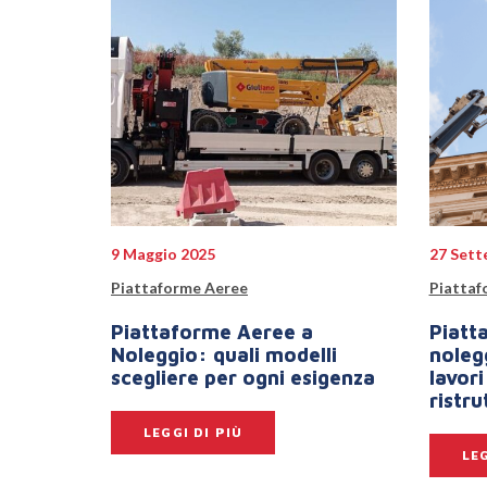
9 Maggio 2025
27 Sett
Piattaforme Aeree
Piattaf
Piattaforme Aeree a
Piatt
Noleggio: quali modelli
noleg
scegliere per ogni esigenza
lavori
ristr
LEGGI DI PIÙ
LEG