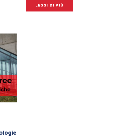
LEGGI DI PIÙ
ologie