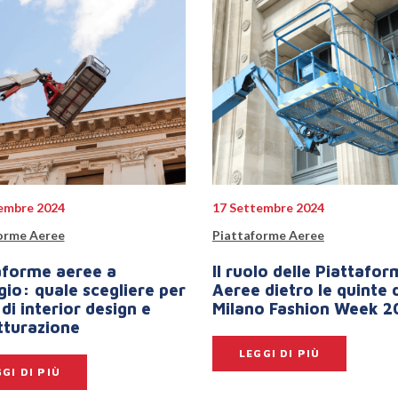
embre 2024
17 Settembre 2024
orme Aeree
Piattaforme Aeree
aforme aeree a
Il ruolo delle Piattafo
gio: quale scegliere per
Aeree dietro le quinte 
 di interior design e
Milano Fashion Week 
utturazione
LEGGI DI PIÙ
GI DI PIÙ