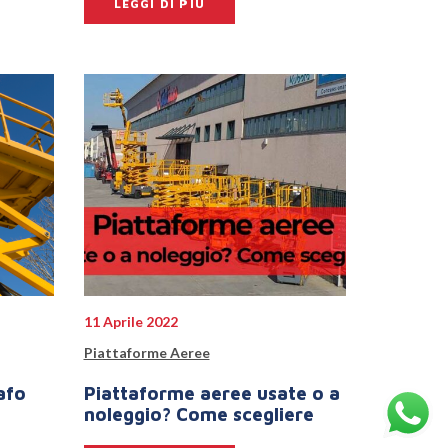
LEGGI DI PIÙ
11 Aprile 2022
Piattaforme Aeree
afo
Piattaforme aeree usate o a
noleggio? Come scegliere