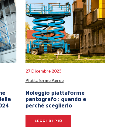
27 Dicembre 2023
Piattaforme Aeree
rme
Noleggio piattaforme
della
pantografo: quando e
2024
perché sceglierlo
LEGGI DI PIÙ