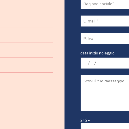
data inizio noleggio
2+2=