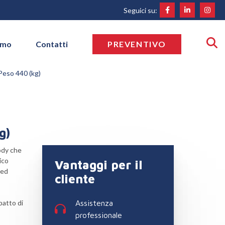
Seguici su:
amo
Contatti
PREVENTIVO
eso 440 (kg)
g)
Body che
ico
Vantaggi per il
 ed
cliente
patto di
Assistenza
professionale