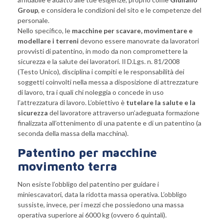
Group
, e considera le condizioni del sito e le competenze del
personale.
Nello specifico, le
macchine per scavare, movimentare e
modellare i terreni
devono essere manovrate da lavoratori
provvisti di patentino, in modo da non compromettere la
sicurezza e la salute dei lavoratori. Il D.Lgs. n. 81/2008
(Testo Unico), disciplina i compiti e le responsabilità dei
soggetti coinvolti nella messa a disposizione di attrezzature
di lavoro, tra i quali chi noleggia o concede in uso
l’attrezzatura di lavoro. L’obiettivo è
tutelare la salute e la
sicurezza
del lavoratore attraverso un’adeguata formazione
finalizzata all’ottenimento di una patente e di un patentino (a
seconda della massa della macchina).
Patentino per macchine
movimento terra
Non esiste l’obbligo del patentino per guidare i
miniescavatori, data la ridotta massa operativa. L’obbligo
sussiste, invece, per i mezzi che possiedono una massa
operativa superiore ai 6000 kg (ovvero 6 quintali).