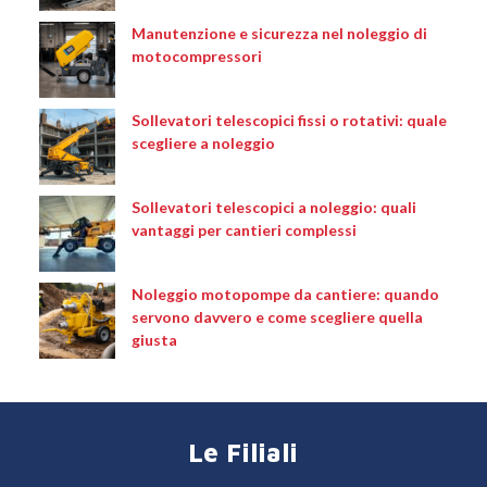
Manutenzione e sicurezza nel noleggio di
motocompressori
Sollevatori telescopici fissi o rotativi: quale
scegliere a noleggio
Sollevatori telescopici a noleggio: quali
vantaggi per cantieri complessi
Noleggio motopompe da cantiere: quando
servono davvero e come scegliere quella
giusta
Le Filiali