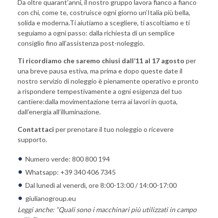
Da oltre quarant’anni, il nostro gruppo lavora fianco a fianco
con chi, come te, costruisce ogni giorno un’Italia più bella,
solida e moderna.Ti aiutiamo a scegliere, ti ascoltiamo e ti
seguiamo a ogni passo: dalla richiesta di un semplice
consiglio fino all’assistenza post-noleggio.
Ti ricordiamo che saremo chiusi dall’11 al 17 agosto
per
una breve pausa estiva, ma prima e dopo queste date il
nostro servizio di noleggio è pienamente operativo e pronto
a rispondere tempestivamente a ogni esigenza del tuo
cantiere:dalla movimentazione terra ai lavori in quota,
dall’energia all’illuminazione.
Contattaci
per prenotare il tuo noleggio o ricevere
supporto.
Numero verde: 800 800 194
Whatsapp: +39 340 406 7345
Dal lunedì al venerdì, ore 8:00-13:00 / 14:00-17:00
giulianogroup.eu
Leggi anche: “
Quali sono i macchinari più utilizzati in campo