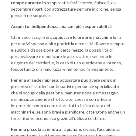
rompe durante lo stop:
restituisci il mezzo, finisce lì, e a
settembre riparti con attrezzature sempre in ordine, senza
pensieri né sorprese.
Acquisto: indipendenza, ma con più responsabilità
Chi invece sceglie di
acquistare le proprie macchine
lo fa
per motivi spesso molto pratici: la necessità di avere sempre
e subito a disposizione un certo mezzo, la possibilità di
personalizzare e modificare le attrezzature secondo le
esigenze dei cantieri, e, in caso di uso quotidiano e intenso,
l’opportunità di ammortizzare nel tempo l’investimento.
Per una grande impresa
, acquistare può avere senso in
presenza di cantieri continuativi e personale specializzato
che si occupi della gestione, manutenzione e rimessaggio
dei mezzi. Le aziende strutturate, spesso con officine
interne, riescono a controllare tutto il ciclo di vita dei
macchinari e, se sono bravi a pianificare, ottengono anche un
forte ritorno economico grazie all’utilizzo costante.
Per una piccola azienda artigianale
, invece, l’acquisto va
ponderato molto attentamente: se l’attrezzatura viene