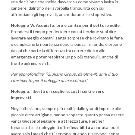
una decisione che incide davverosu come viviamo lavita in
cantiere: dalritmo del lavoroalla tranquillità con cui
affrontiamo gli imprevisti, anchedurante lo stopestivo.
Noleggio Vs Acquisto: pro e contro per il settore edile
.
Prendersi il tempo per decidere con attenzione vuol dire
lavorare meglio domani, senza sorprese che rovinano le ferie
o complicano la ripartenza dopo la pausa. In fondo, è proprio
da qui che parte la differenza tra correre dietro alle
emergenze e poter respirare un po’ più tranquilli, anche di
fronte agli imprevisti.
Per approfondire: “
Giuliano Group, da oltre 40 anni il tuo
riferimento per il noleggio di macchinari
”
Noleggio: libertà di scegliere, costi certi e zero
imprevisti
Negli ultimi anni, sempre più realtà, dalle grandi imprese alle
piccole ditte artigiane, hanno scoperto quanto possa essere
vantaggioso
noleggiare le attrezzature
. Perché?
Innanzitutto, il noleggio ti offre
flessibilità assoluta
: puoi
avere solo i mezzi che ti servono, quando ti servono, senza