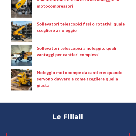
motocompressori
Sollevatori telescopici fissi o rotativi: quale
scegliere a noleggio
Sollevatori telescopici a noleggio: quali
vantaggi per cantieri complessi
Noleggio motopompe da cantiere: quando
servono davvero e come scegliere quella
giusta
Le Filiali