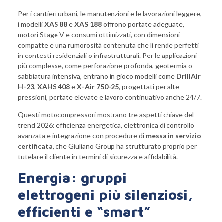
Per i cantieri urbani, le manutenzioni e le lavorazioni leggere,
i modelli
XAS 88
e
XAS 188
offrono portate adeguate,
motori Stage V e consumi ottimizzati, con dimensioni
compatte e una rumorosità contenuta che li rende perfetti
in contesti residenziali o infrastrutturali. Per le applicazioni
più complesse, come perforazione profonda, geotermia o
sabbiatura intensiva, entrano in gioco modelli come
DrillAir
H-23
,
XAHS 408
e
X-Air 750-25
, progettati per alte
pressioni, portate elevate e lavoro continuativo anche 24/7.
Questi motocompressori mostrano tre aspetti chiave del
trend 2026: efficienza energetica, elettronica di controllo
avanzata e integrazione con procedure di
messa in servizio
certificata
, che Giuliano Group ha strutturato proprio per
tutelare il cliente in termini di sicurezza e affidabilità.
Energia: gruppi
elettrogeni più silenziosi,
efficienti e “smart”