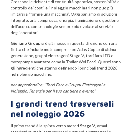
Crescono le richieste di continuità operativa, sostenibilità e
controllo dei costi, e il
noleggio macchinari
non può più
limitarsi a “fornire una macchina”. Oggi parliamo di soluzioni
integrate: aria compressa, energia, illuminazione e gestione
dell’acqua, con tecnologie sempre più evolute al servizio
degli operatori.
Giuliano Group
si è già mosso in questa direzione con una
flotta che include motocompressori Atlas Copco di ultima
generazione, gruppi elettrogeni Stage V, torri faro LED e
motopompe avanzate come la Trailer Wel Eco6. Questi sono
gli ingredienti che stanno definendo i principali trend 2026
nel noleggio macchine.
per approfondire: “
Torri Faro e Gruppi Elettrogeni a
Noleggio: l’energia per il tuo cantiere o evento
”
I grandi trend trasversali
nel noleggio 2026
Il primo trend è la spinta verso motori
Stage V
, ormai
standard su molti
compressori e gruppi elettrogeni a