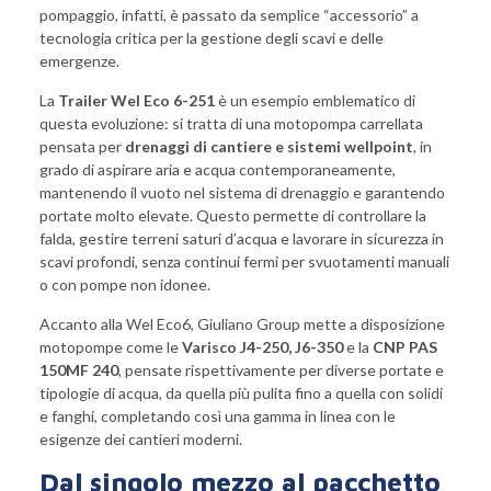
pompaggio, infatti, è passato da semplice “accessorio” a
tecnologia critica per la gestione degli scavi e delle
emergenze.
La
Trailer Wel Eco 6-251
è un esempio emblematico di
questa evoluzione: si tratta di una motopompa carrellata
pensata per
drenaggi di cantiere e sistemi wellpoint
, in
grado di aspirare aria e acqua contemporaneamente,
mantenendo il vuoto nel sistema di drenaggio e garantendo
portate molto elevate. Questo permette di controllare la
falda, gestire terreni saturi d’acqua e lavorare in sicurezza in
scavi profondi, senza continui fermi per svuotamenti manuali
o con pompe non idonee.
Accanto alla Wel Eco6, Giuliano Group mette a disposizione
motopompe come le
Varisco J4-250, J6-350
e la
CNP PAS
150MF 240
, pensate rispettivamente per diverse portate e
tipologie di acqua, da quella più pulita fino a quella con solidi
e fanghi, completando così una gamma in linea con le
esigenze dei cantieri moderni.
Dal singolo mezzo al pacchetto