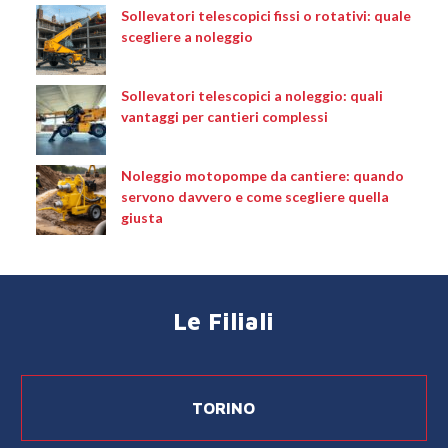
Sollevatori telescopici fissi o rotativi: quale
scegliere a noleggio
Sollevatori telescopici a noleggio: quali
vantaggi per cantieri complessi
Noleggio motopompe da cantiere: quando
servono davvero e come scegliere quella
giusta
Le Filiali
TORINO