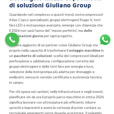
di soluzioni Giuliano Group
Guardando nel complesso a questi trend, motocompressori
Atlas Copco specializzati, gruppi elettrogeni Stage V, torri
faro LED e motopompe avanzate, emerge con chiarezza che
il 2026 non sarà l’anno del “mezzo perfetto”, ma
delle
combinazioni giuste
per ogni progetto.
Il valore aggiunto di un partner come Giuliano Group sta
proprio nella capacità di trasformare il
noleggio macchine
in
un
pacchetto di soluzioni
: scelta dei compressori ideali per
perforazione o sabbiatura, configurazione corretta dei
gruppi elettrogeni e delle torri faro per energia e luce,
selezione della motopompa più adatta per drenaggio e
wellpoint, messa in servizio certificata e assistenza tecnica
in campo.
Per chi opera nei cantieri, nelle infrastrutture e negli eventi,
pianificare sin da ora il proprio parco macchine in ottica 2026
significa lavorare con attrezzature più efficienti, ridurre
sprechi e imprevisti e avere la certezza di poter contare su
tecnologie emergenti senza doverle acquistare. Il noleggio